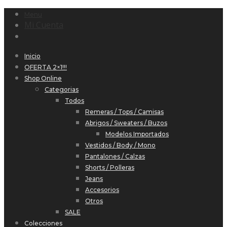
Menu
Mi Cuenta
Inicio
OFERTA 2×1!!!
Shop Online
Categorias
Todos
Remeras / Tops / Camisas
Abrigos / Sweaters / Buzos
Modelos Importados
Vestidos / Body / Mono
Pantalones / Calzas
Shorts / Polleras
Jeans
Accesorios
Otros
SALE
Colecciones