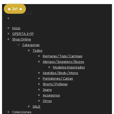
Menu
🔥
2x1
🔥
Mi Cuenta
Inicio
OFERTA 2×1!!!
Shop Online
Categorias
Todos
Remeras / Tops / Camisas
Abrigos / Sweaters / Buzos
Modelos Importados
Vestidos / Body / Mono
Pantalones / Calzas
Shorts / Polleras
Jeans
Accesorios
Otros
SALE
Colecciones