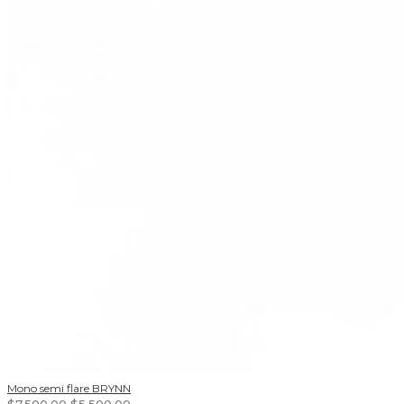
Mono semi flare BRYNN
$
7.500,00
$
5.500,00